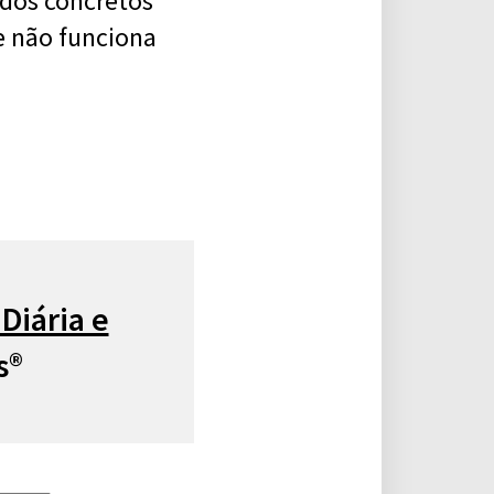
dos concretos
e não funciona
Diária e
s®