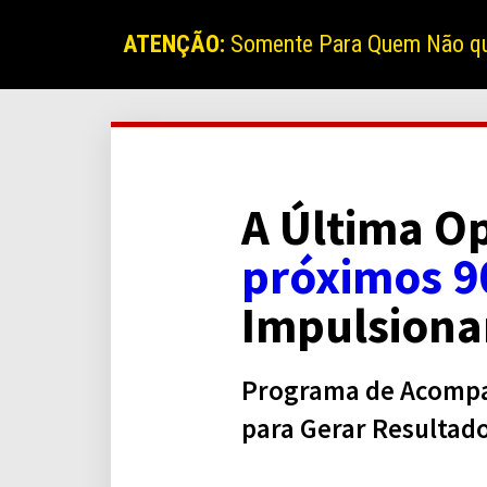
ATENÇÃO:
Somente Para Quem Não quer
A Última O
próximos 9
Impulsion
Programa de Acompan
para Gerar Resultad