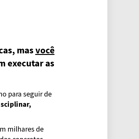
icas, mas
você
em executar as
o para seguir de
sciplinar,
om milhares de