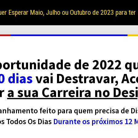
 Esperar Maio, Julho ou Outubro de 2023 para ter 
portunidade de 2022 q
0 dias
vai Destravar, Ac
ar
a sua Carreira no Des
hamento feito para quem precisa de Dis
os Todos Os Dias
Durante os próximos 12 