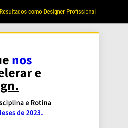
Resultados como Designer Profissional
ue
nos
elerar e
ign.
ciplina e Rotina
Meses de 2023.