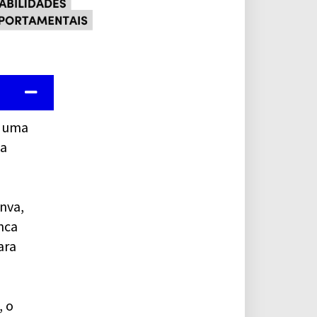
a uma
ma
nva,
nca
ara
, o