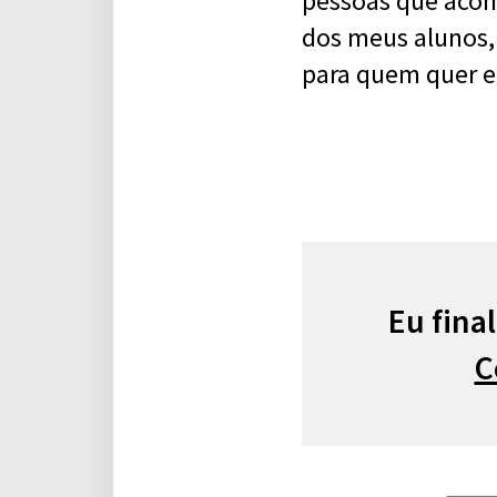
pessoas que aco
dos meus alunos,
para quem quer e
Eu fina
C