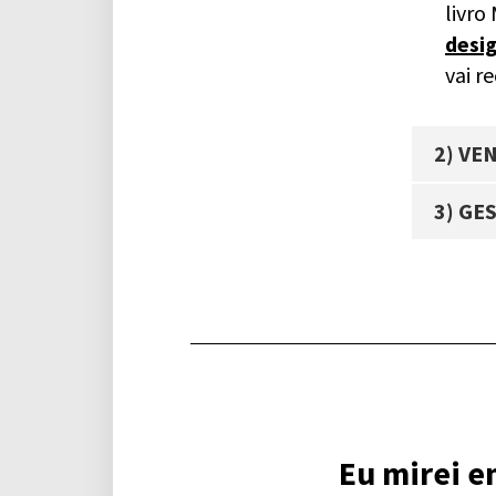
livro
desi
vai r
2) VE
3) GE
Eu mirei e