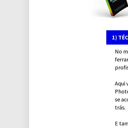
1) TÉ
No mé
ferra
profi
Aqui 
Photo
se ac
trás.
E tam