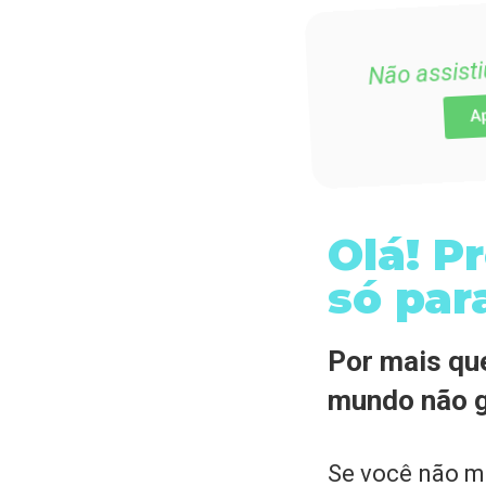
Olá! P
só par
Por mais que
mundo não g
Se você não m