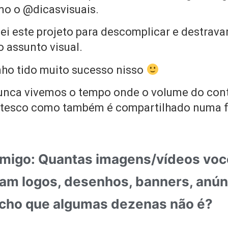
o o @dicasvisuais.
iei este projeto para descomplicar e destravar
 assunto visual.
nho tido muito sucesso nisso
unca vivemos o tempo onde o volume do cont
ntesco como também é compartilhado numa 
migo: Quantas imagens/vídeos você
ram logos, desenhos, banners, anún
 acho que algumas dezenas não é?