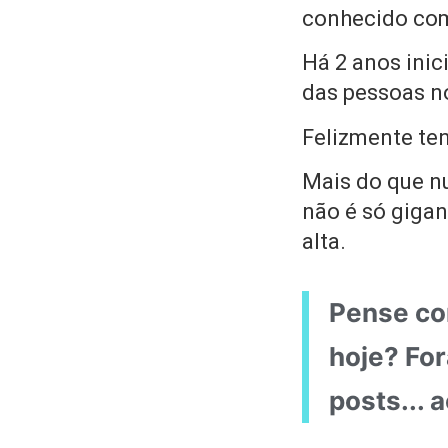
conhecido com
Há 2 anos inic
das pessoas no
Felizmente te
Mais do que n
não é só giga
alta.
Pense co
hoje? Fo
posts...