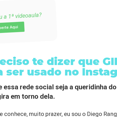
Não assistiu a 1ª videoaula?
Aperte Aqui
reciso te dizer que GI
a ser usado no Instag
 essa rede social seja a queridinha d
ira em torno dela.
e conhece, muito prazer, eu sou o Diego Ran