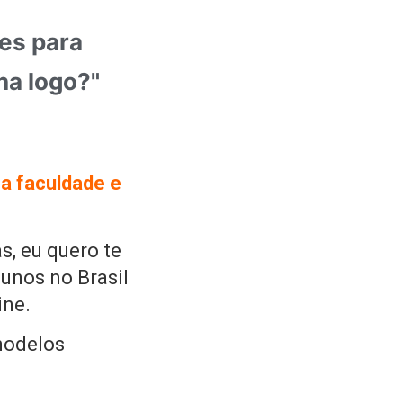
es para
na logo?"
na faculdade e
s, eu quero te
lunos no Brasil
ine.
modelos