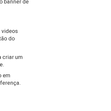
o banner de
, videos
tão do
 criar um
e.
o em
iferença.