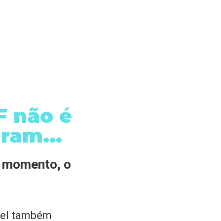
F não é
ram...
o momento, o
gel também