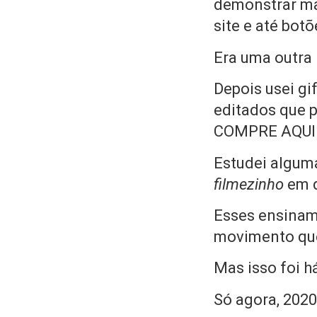
demonstrar ma
site e até bot
Era uma outra 
Depois usei gi
editados que p
COMPRE AQUI c
Estudei alguma
filmezinho
em d
Esses ensinam
movimento que 
Mas isso foi h
Só agora, 2020