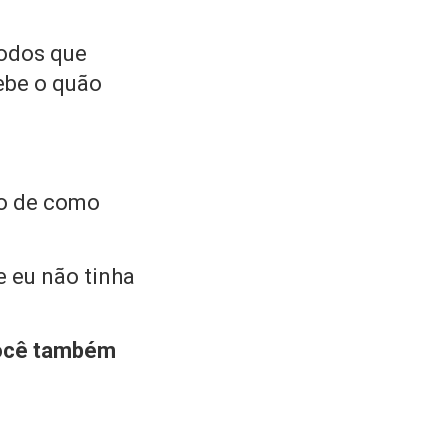
todos que
ebe o quão
so de como
e eu não tinha
você também