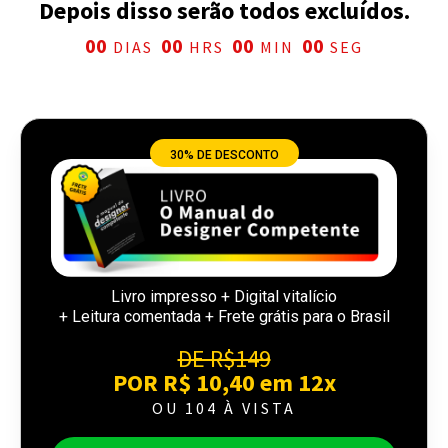
Depois disso serão todos excluídos.
00
00
00
00
DIAS
HRS
MIN
SEG
30% DE DESCONTO
Livro impresso + Digital vitalício
+ Leitura comentada + Frete grátis para o Brasil
DE R$149
POR R$ 10,40 em 12x
OU 104 À VISTA