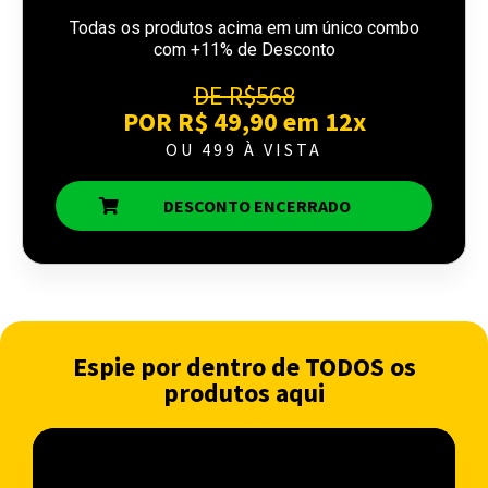
Todas os produtos acima em um único combo
com +11% de Desconto
DE R$568
POR R$ 49,90 em 12x
OU 499 À VISTA
DESCONTO ENCERRADO
Espie por dentro de TODOS os
produtos aqui